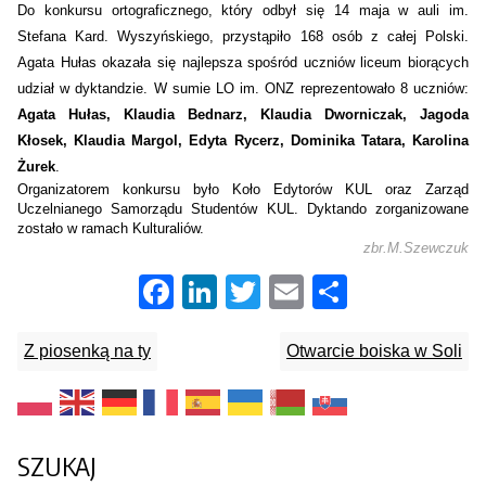
Do konkursu ortograficznego, który odbył się 14 maja w auli im.
Stefana Kard. Wyszyńskiego, przystąpiło 168 osób z całej Polski.
Agata Hułas okazała się najlepsza spośród uczniów liceum biorących
udział w dyktandzie. W sumie LO im. ONZ reprezentowało 8 uczniów:
Agata Hułas, Klaudia Bednarz, Klaudia Dworniczak, Jagoda
Kłosek, Klaudia Margol, Edyta Rycerz, Dominika Tatara, Karolina
Żurek
.
Organizatorem konkursu było
Koło Edytorów KUL
oraz
Zarząd
Uczelnianego Samorządu Studentów KUL. Dyktando zorganizowane
zostało w ramach Kulturaliów.
zbr.M.Szewczuk
Facebook
LinkedIn
Twitter
Email
Share
Z piosenką na ty
Otwarcie boiska w Soli
SZUKAJ