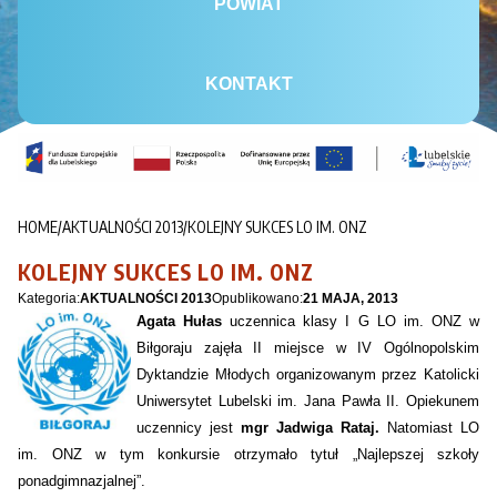
POWIAT
KONTAKT
HOME
/
AKTUALNOŚCI 2013
/
KOLEJNY SUKCES LO IM. ONZ
KOLEJNY SUKCES LO IM. ONZ
Kategoria:
AKTUALNOŚCI 2013
Opublikowano:
21 MAJA, 2013
Agata Hułas
uczennica klasy
I G
LO im. ONZ w
Biłgoraju zajęła
II miejsce
w
IV Ogólnopolskim
Dyktandzie Młodych
organizowanym przez Katolicki
Uniwersytet Lubelski im. Jana Pawła II. Opiekunem
uczennicy jest
mgr Jadwiga Rataj.
Natomiast LO
im. ONZ w tym konkursie otrzymało tytuł
„Najlepszej szkoły
ponadgimnazjalnej”.