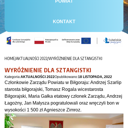
POWIAT
KONTAKT
HOME
/
AKTUALNOŚCI 2022
/
WYRÓŻNIENIE DLA SZTANGISTKI
WYRÓŻNIENIE DLA SZTANGISTKI
Kategoria:
AKTUALNOŚCI 2022
Opublikowano:
18 LISTOPADA, 2022
Członkowie Zarządu Powiatu w Biłgoraju: Andrzej Szarlip
starosta biłgorajski, Tomasz Rogala wicestarosta
Biłgorajski, Maria Gałka etatowy członek Zarządu, Andrzej
Łagożny, Jan Małysza pogratulowali oraz wręczyli bon w
wysokości 1 500 zł Agnieszce Zimroz.