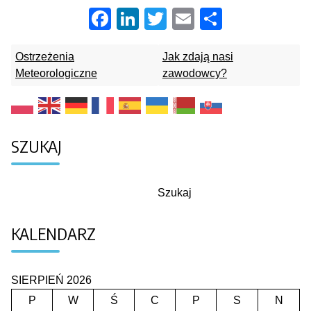
Facebook
LinkedIn
Twitter
Email
Share
Ostrzeżenia
Jak zdają nasi
Meteorologiczne
zawodowcy?
SZUKAJ
Szukaj
Szukaj
KALENDARZ
SIERPIEŃ 2026
P
W
Ś
C
P
S
N