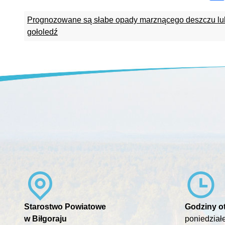
Prognozowane są słabe opady marznącego deszczu l
gołoledź
Starostwo Powiatowe
Godziny ot
w Biłgoraju
poniedziałe