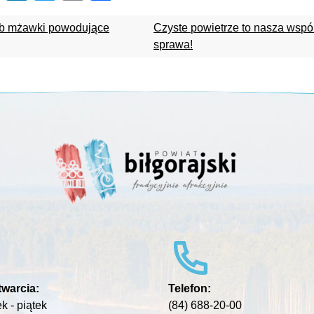
ub mżawki powodujące
Czyste powietrze to nasza wspó
sprawa!
warcia:
Telefon:
k - piątek
(84) 688-20-00