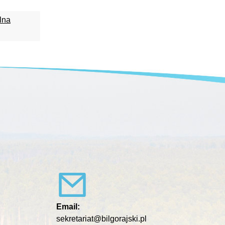
lna
Email:
sekretariat@bilgorajski.pl