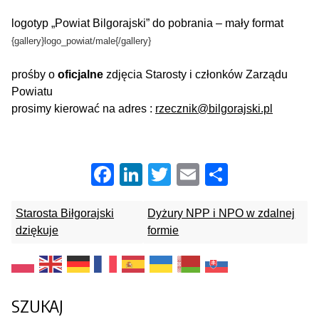
logotyp „Powiat Bilgorajski” do pobrania – mały format
{gallery}logo_powiat/male{/gallery}
prośby o
oficjalne
zdjęcia Starosty i członków Zarządu
Powiatu
prosimy kierować na adres :
rzecznik@bilgorajski.pl
Facebook
LinkedIn
Twitter
Email
Share
Starosta Biłgorajski
Dyżury NPP i NPO w zdalnej
dziękuje
formie
SZUKAJ