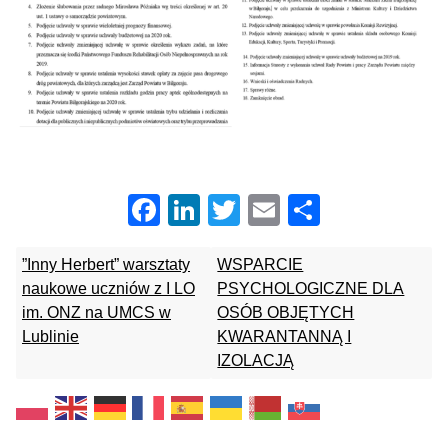
Facebook
LinkedIn
Twitter
Email
Share
”Inny Herbert” warsztaty
WSPARCIE
naukowe uczniów z I LO
PSYCHOLOGICZNE DLA
im. ONZ na UMCS w
OSÓB OBJĘTYCH
Lublinie
KWARANTANNĄ I
IZOLACJĄ