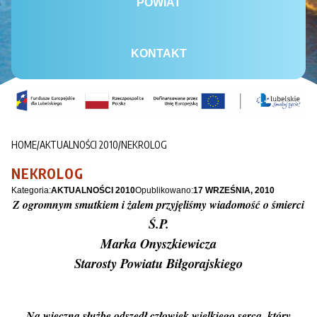
POWIAT
KONTAKT
HOME
/
AKTUALNOŚCI 2010
/
NEKROLOG
NEKROLOG
Kategoria:
AKTUALNOŚCI 2010
Opublikowano:
17 WRZEŚNIA, 2010
Z ogromnym smutkiem i żalem przyjęliśmy wiadomość o śmierci
Ś.P.
Marka Onyszkiewicza
Starosty Powiatu Biłgorajskiego
Na wieczną służbę odszedł człowiek wielkiego serca, który