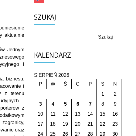
SZUKAJ
dniesienie
y aktualnie
Szukaj
Szukaj
rów. Jednym
KALENDARZ
biznesowego
ycyjnego i
SIERPIEŃ 2026
ia biznesu,
P
W
Ś
C
P
S
N
racowanie i
y z terenu
1
2
udyjnych.
3
4
5
6
7
8
9
sporterów z
10
11
12
13
14
15
16
Dodatkowym
zagranicy,
17
18
19
20
21
22
23
owanie oraz
24
25
26
27
28
29
30