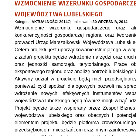
WZMOCNIENIE WIZERUNKU GOSPODARCZEG
WOJEWÓDZTWA LUBELSKIEGO
Kategoria:
AKTUALNOŚCI 2014
Opublikowano:
30 WRZEŚNIA, 2014
Wzmocnienie wizerunku gospodarczego oraz atra
konkurencyjności gospodarczej regionu oraz tworzeni
prowadzi Urząd Marszałkowski Województwa Lubelskieg
Celem projektu jest uporządkowanie istniejącego w wo
z zadań projektu będzie wdrożenie narzędzi oraz uruch
oraz jednostki samorządu terytorialnego. Prace o
eksportowego regionu oraz analizę potrzeb lubelskiego 
Aktywny udział w projekcie będą mieli przedsiębiorcy,
ponieważ cykl spotkań dialogowych pozwoli na sprec
wdrożenie nowych, efektywnych instrumentów wspa
województwa lubelskiego będą również mogli wziąć udzi
Projekt będzie także wspierany przez Zespół Biznes 
województwa lubelskiego oraz obecnych i potencjal
elementem projektu będzie platforma crowdsourcingo
przedsiębiorcom, mieszkańcom oraz innym zainteresow