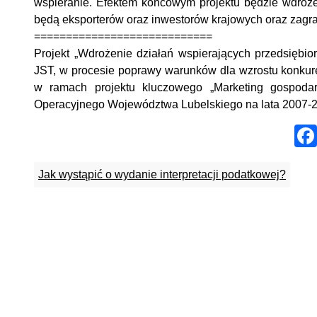
wspieranie. Efektem końcowym projektu będzie wdroże
będą eksporterów oraz inwestorów krajowych oraz zagr
============================
Projekt „Wdrożenie działań wspierających przedsiębio
JST, w procesie poprawy warunków dla wzrostu konkur
w ramach projektu kluczowego „Marketing gospod
Operacyjnego Województwa Lubelskiego na lata 2007-
Jak wystąpić o wydanie interpretacji podatkowej?