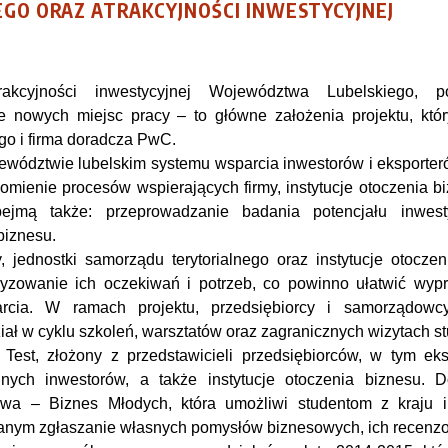
O ORAZ ATRAKCYJNOŚCI INWESTYCYJNEJ
kcyjności inwestycyjnej Województwa Lubelskiego, po
e nowych miejsc pracy – to główne założenia projektu, któr
o i firma doradcza PwC.
jewództwie lubelskim systemu wsparcia inwestorów i eksporte
omienie procesów wspierających firmy, instytucje otoczenia 
bejmą także: przeprowadzanie badania potencjału inwest
biznesu.
 jednostki samorządu terytorialnego oraz instytucje otoczen
yzowanie ich oczekiwań i potrzeb, co powinno ułatwić wyp
rcia. W ramach projektu, przedsiębiorcy i samorządowc
ał w cyklu szkoleń, warsztatów oraz zagranicznych wizytach st
Test, złożony z przedstawicieli przedsiębiorców, w tym ek
nych inwestorów, a także instytucje otoczenia biznesu. 
wa – Biznes Młodych, która umożliwi studentom z kraju i 
anym zgłaszanie własnych pomysłów biznesowych, ich recenz