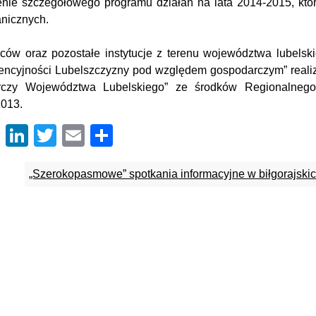
nie szczegółowego programu działań na lata 2014-2015, któ
anicznych.
rców oraz pozostałe instytucje z terenu województwa lubelsk
encyjności Lubelszczyzny pod względem gospodarczym” reali
arczy Województwa Lubelskiego” ze środków Regionalneg
2013.
Facebook
LinkedIn
Twitter
Email
Share
„Szerokopasmowe” spotkania informacyjne w biłgorajski