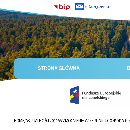
STRONA GŁÓWNA
B
HOME
/
AKTUALNOŚCI 2014
/
WZMOCNIENIE WIZERUNKU GOSPODARCZE